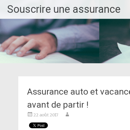
Aller
Souscrire une assurance
au
contenu
principal
Assurance auto et vacances
avant de partir !
22 août 2017