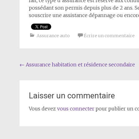
fait, ce type d’assurance est réservé aux cond
possédant son permis depuis plus de 2 ans. Sel
souscrire une assistance dépannage ou encore
Assurance auto
Écrire un commentaire
Navigation
←
Assurance habitation et résidence secondaire
de
l'article
Laisser un commentaire
Vous devez
vous connecter
pour publier un 