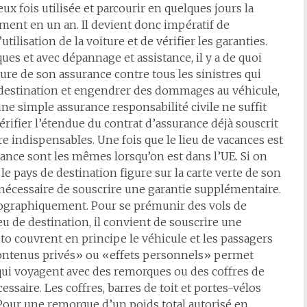
ux fois utilisée et parcourir en quelques jours la
ement en un an. Il devient donc impératif de
utilisation de la voiture et de vérifier les garanties.
ques et avec dépannage et assistance, il y a de quoi
ture de son assurance contre tous les sinistres qui
à destination et engendrer des dommages au véhicule,
une simple assurance responsabilité civile ne suffit
érifier l’étendue du contrat d’assurance déjà souscrit
re indispensables. Une fois que le lieu de vacances est
rance sont les mêmes lorsqu’on est dans l’UE. Si on
si le pays de destination figure sur la carte verte de son
est nécessaire de souscrire une garantie supplémentaire.
géographiquement. Pour se prémunir des vols de
eu de destination, il convient de souscrire une
uto couvrent en principe le véhicule et les passagers
contenus privés» ou «effets personnels» permet
qui voyagent avec des remorques ou des coffres de
essaire. Les coffres, barres de toit et portes-vélos
Pour une remorque d’un poids total autorisé en