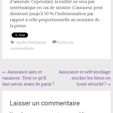
d’amende. Cependant, la nullité ne sera pas
systématique en cas de sinistre. L’assureur peut
diminuer jusqu’à 50 % l’indemnisation par
rapport à celle proportionnelle au montant de
la prime.
Après résiliation
Écrire un
commentaire
Navigation
←
Assurance auto et
Assurance et self-stockage
vacances : Tout ce qu’il
: stocker les biens en
de
faut savoir avant de partir !
toute sécurité !
→
l'article
Laisser un commentaire