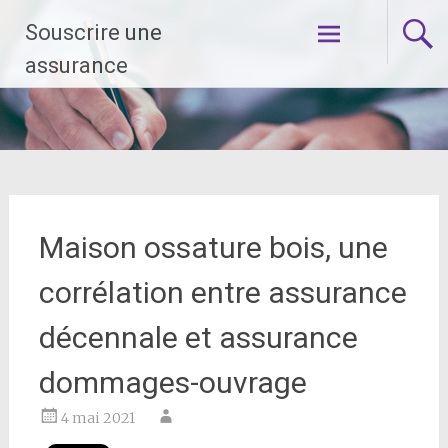
Aller
Souscrire une
au
contenu
assurance
principal
Maison ossature bois, une
corrélation entre assurance
décennale et assurance
dommages-ouvrage
4 mai 2021