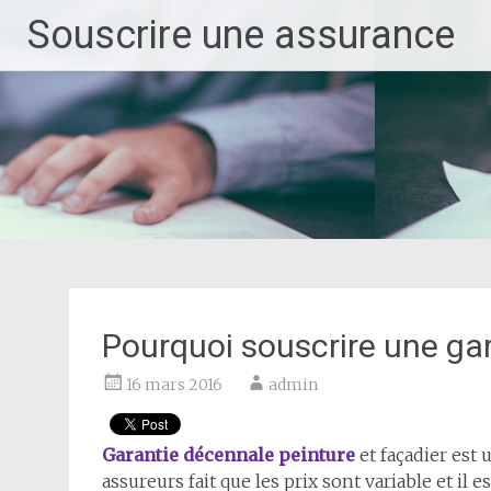
Aller
Souscrire une assurance
au
contenu
principal
Pourquoi souscrire une gar
16 mars 2016
admin
Garantie décennale peinture
et façadier est 
assureurs fait que les prix sont variable et il